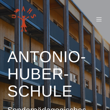
ANTONIO-
HUBER-
SCHULE