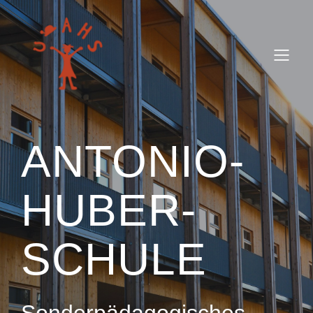
ANTONIO-
HUBER-
SCHULE