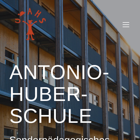
ANTONIO-
HUBER-
SCHULE