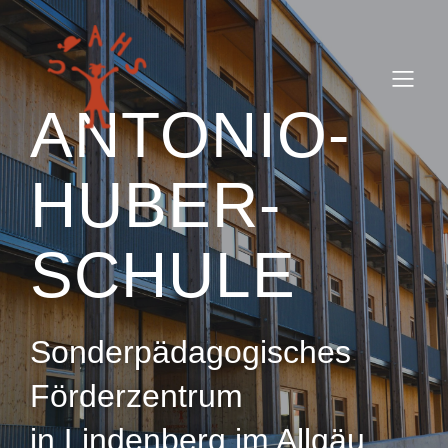
ANTONIO-
HUBER-
SCHULE
Sonderpädagogisches
Förderzentrum
in Lindenberg im Allgäu