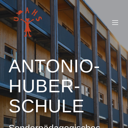
ANTONIO-
HUBER-
SCHULE