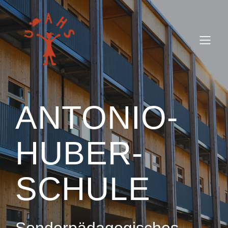
ANTONIO-
HUBER-
SCHULE