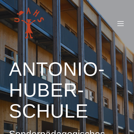
ANTONIO-
HUBER-
SCHULE