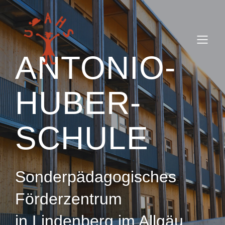
ANTONIO-
HUBER-
SCHULE
Sonderpädagogisches
Förderzentrum
in Lindenberg im Allgäu