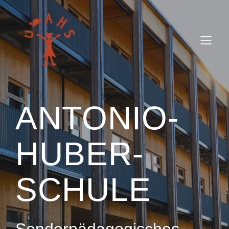
ANTONIO-
HUBER-
SCHULE