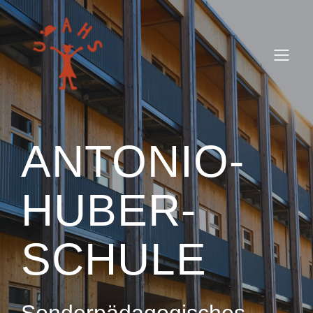
ANTONIO-
HUBER-
SCHULE